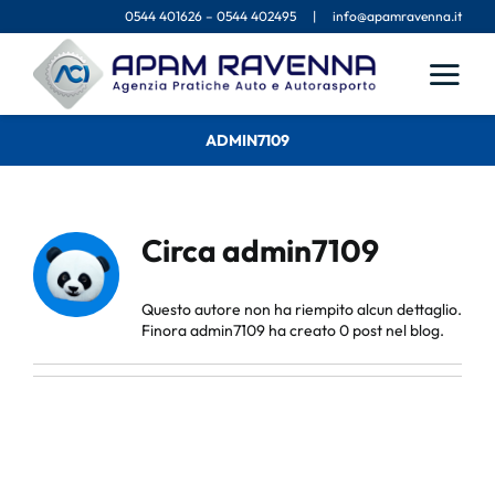
Salta
0544 401626
–
0544 402495
|
info@apamravenna.it
al
contenuto
ADMIN7109
Circa
admin7109
Questo autore non ha riempito alcun dettaglio.
Finora admin7109 ha creato 0 post nel blog.