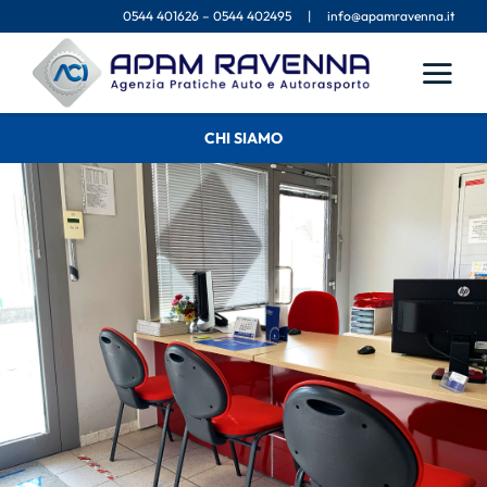
Salta
0544 401626
–
0544 402495
|
info@apamravenna.it
al
contenuto
CHI SIAMO